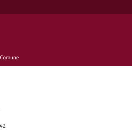
il Comune
5
:42