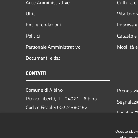
Aree Amministrative
Cultura e
Uffici
Vita lavor
Enti e fondazioni
Imprese 
Politici
Catasto e
Personale Amministrativo
Mobilità e
Documenti e dati
CONTATTI
Comune di Albino
Prenotaz
Piazza Libertà, 1 - 24021 - Albino
Segnalazi
Codice Fiscale: 00224380162
Leggi le 
Partita IVA: 00224380162
Richiesta
PEC:
protocollo.albino@cert.saga.it
Questo sito 
Centralino Unico: 035 759911
alla navig