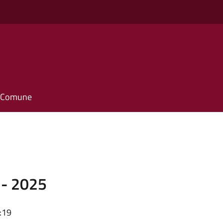
il Comune
- 2025
:19