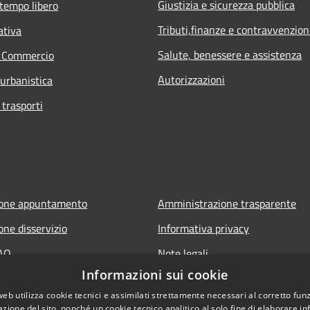
Giustizia e sicurezza pubblica
 tempo libero
Tributi,finanze e contravvenzion
ativa
Salute, benessere e assistenza
e Commercio
Autorizzazioni
 urbanistica
 trasporti
ione appuntamento
Amministrazione trasparente
one disservizio
Informativa privacy
FAQ
Note legali
Informazioni sui cookie
 assistenza
Dichiarazione di accessibilità
web utilizza cookie tecnici e assimilati strettamente necessari al corretto fu
azione del sito, nonché un cookie tecnico analitico al solo fine di elaborare i