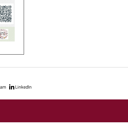
ram
LinkedIn