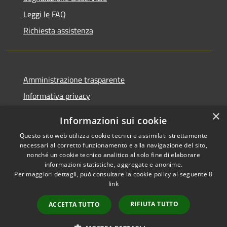
Leggi le FAQ
Richiesta assistenza
Amministrazione trasparente
Informativa privacy
Note legali
×
Informazioni sui cookie
Dichiarazione di accessibilità
Questo sito web utilizza cookie tecnici e assimilati strettamente
necessari al corretto funzionamento e alla navigazione del sito,
nonché un cookie tecnico analitico al solo fine di elaborare
informazioni statistiche, aggregate e anonime.
Per maggiori dettagli, può consultare la cookie policy al seguente
8
RSS
Copyright © 2026 • Comune di
link
Accessibilità
Albino • Powered by
Privacy
Municipium
Accesso
•
RIFIUTA TUTTO
ACCETTA TUTTO
Cookie
redazione