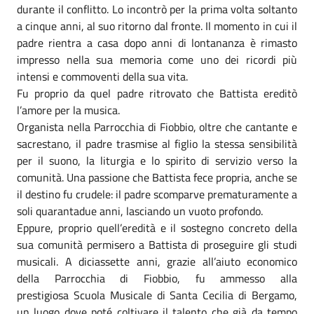
durante il conflitto. Lo incontrò per la prima volta soltanto
a cinque anni, al suo ritorno dal fronte. Il momento in cui il
padre rientra a casa dopo anni di lontananza è rimasto
impresso nella sua memoria come uno dei ricordi più
intensi e commoventi della sua vita.
Fu proprio da quel padre ritrovato che Battista ereditò
l’amore per la musica.
Organista nella Parrocchia di Fiobbio, oltre che cantante e
sacrestano, il padre trasmise al figlio la stessa sensibilità
per il suono, la liturgia e lo spirito di servizio verso la
comunità. Una passione che Battista fece propria, anche se
il destino fu crudele: il padre scomparve prematuramente a
soli quarantadue anni, lasciando un vuoto profondo.
Eppure, proprio quell’eredità e il sostegno concreto della
sua comunità permisero a Battista di proseguire gli studi
musicali. A diciassette anni, grazie all’aiuto economico
della Parrocchia di Fiobbio, fu ammesso alla
prestigiosa Scuola Musicale di Santa Cecilia di Bergamo,
un luogo dove poté coltivare il talento che già da tempo