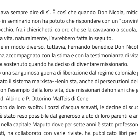
gnava sempre dire di sì. È così che quando Don Nicola, mit
are in seminario non ha potuto che rispondere con un “convint
’occhio, fra i chierichetti, coloro che se la cavavano a scuol
la vita, naturalmente, l’avrebbero fatta in seguito.
ne in modo diverso, tuttavia, Fernando benedice Don Nicol
ha accompagnato con la stima e con la testimonianza di vita
 ha sostenuto quando ha deciso di diventare missionario.
o una sanguinosa guerra di liberazione dal regime coloniale
llato il sistema marxista--leninista, anche di persecuzioni dei 
, con l’esempio della loro vita, due missionari dehoniani che
di Albino e P. Ottorino Maffeis di Cene.
da loro svolto: i pozzi d’acqua scavati, le decine di scuole
 stato reso possibile dal generoso aiuto di loro parenti e ami
 nella capitale Maputo dove per sette anni è stato professo
listi, ha collaborato con varie riviste, ha pubblicato libri p