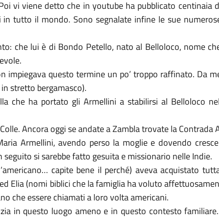
. Poi vi viene detto che in youtube ha pubblicato centinaia
i in tutto il mondo. Sono segnalate infine le sue numerose
to: che lui è di Bondo Petello, nato al Belloloco, nome che 
tevole.
on impiegava questo termine un po’ troppo raffinato. Da met
 in stretto bergamasco).
a che ha portato gli Armellini a stabilirsi al Belloloco n
il Colle. Ancora oggi se andate a Zambla trovate la Contrada A
Maria Armellini, avendo perso la moglie e dovendo crescere 
in seguito si sarebbe fatto gesuita e missionario nelle Indie.
l’americano… capite bene il perché) aveva acquistato tutta l
 ed Elia (nomi biblici che la famiglia ha voluto affettuosame
ano che essere chiamati a loro volta americani.
zia in questo luogo ameno e in questo contesto familiare.