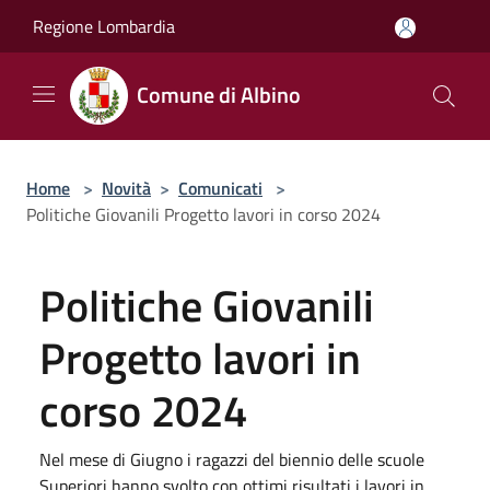
Salta al contenuto principale
Regione Lombardia
Comune di Albino
Home
>
Novità
>
Comunicati
>
Politiche Giovanili Progetto lavori in corso 2024
Politiche Giovanili
Progetto lavori in
corso 2024
Nel mese di Giugno i ragazzi del biennio delle scuole
Superiori hanno svolto con ottimi risultati i lavori in