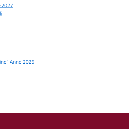
6-2027
li
lbino" Anno 2026