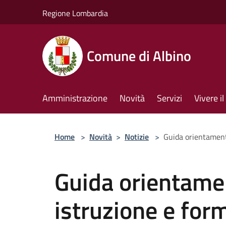
Salta al contenuto principale
Regione Lombardia
Comune di Albino
Amministrazione
Novità
Servizi
Vivere 
Home
>
Novità
>
Notizie
>
Guida orientamento
Guida orientamen
istruzione e for