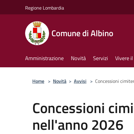
Salta al contenuto principale
Regione Lombardia
Comune di Albino
Amministrazione
Novità
Servizi
Vivere 
Home
>
Novità
>
Avvisi
>
Concessioni cimiter
Concessioni cimi
nell'anno 2026