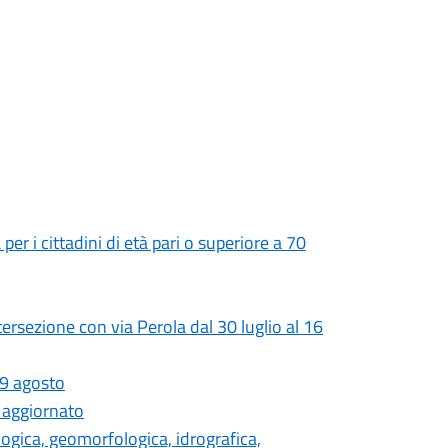
a per i cittadini di età pari o superiore a 70
ntersezione con via Perola dal 30 luglio al 16
29 agosto
 aggiornato
gica, geomorfologica, idrografica,