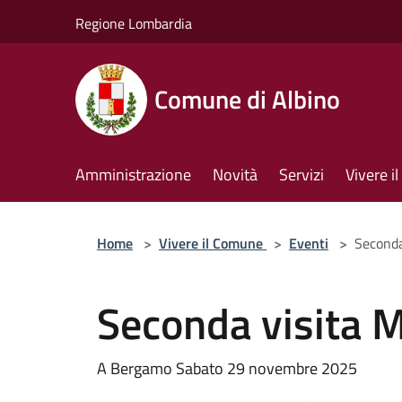
Salta al contenuto principale
Regione Lombardia
Comune di Albino
Amministrazione
Novità
Servizi
Vivere 
Home
>
Vivere il Comune
>
Eventi
>
Seconda
Seconda visita 
A Bergamo Sabato 29 novembre 2025