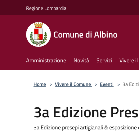
Salta al contenuto principale
Regione Lombardia
Comune di Albino
Amministrazione
Novità
Servizi
Vivere 
Home
>
Vivere il Comune
>
Eventi
>
3a Ediz
3a Edizione Pres
3a Edizione presepi artigianali & esposizione