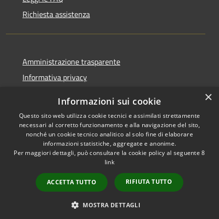
Richiesta assistenza
Amministrazione trasparente
Informativa privacy
Note legali
×
Informazioni sui cookie
Dichiarazione di accessibilità
Questo sito web utilizza cookie tecnici e assimilati strettamente
necessari al corretto funzionamento e alla navigazione del sito,
nonché un cookie tecnico analitico al solo fine di elaborare
informazioni statistiche, aggregate e anonime.
Per maggiori dettagli, può consultare la cookie policy al seguente
8
RSS
Copyright © 2026 • Comune di
link
Accessibilità
Albino • Powered by
Privacy
Municipium
Accesso
•
RIFIUTA TUTTO
ACCETTA TUTTO
Cookie
redazione
Mappa del sito
MOSTRA DETTAGLI